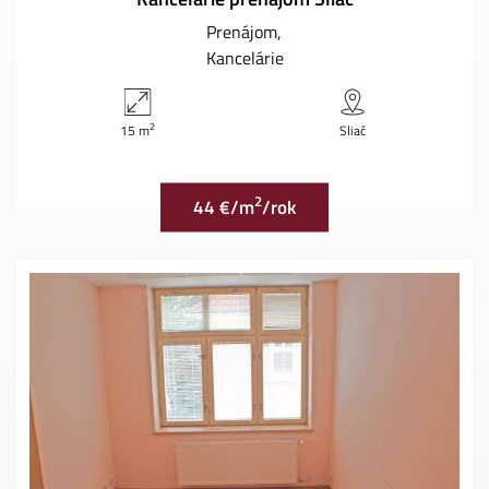
Prenájom
Kancelárie
2
15 m
Sliač
2
44 €/m
/rok