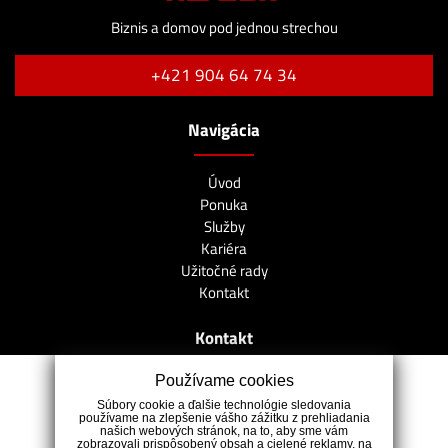
Biznis a domov pod jednou strechou
+421 904 64 74 34
Navigácia
Úvod
Ponuka
Služby
Kariéra
Užitočné rady
Kontakt
Kontakt
Používame cookies
Farská 4, 949 01 Nitra
Súbory cookie a ďalšie technológie sledovania
+421 904 64 74 34
používame na zlepšenie vášho zážitku z prehliadania
našich webových stránok, na to, aby sme vám
badinka@realsk.sk
zobrazovali prispôsobený obsah a cielené reklamy, na