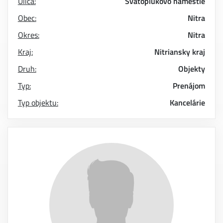
Ulica:
Svätoplukovo námestie
Obec:
Nitra
Okres:
Nitra
Kraj:
Nitriansky kraj
Druh:
Objekty
Typ:
Prenájom
Typ objektu:
Kancelárie