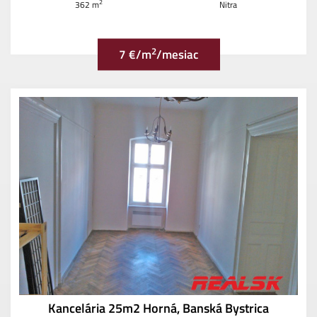
2
362 m
Nitra
2
7 €/m
/mesiac
Kancelária 25m2 Horná, Banská Bystrica