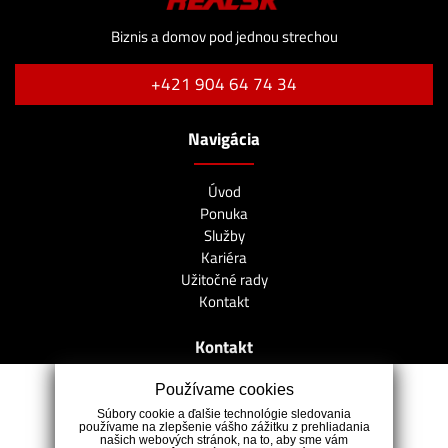
Biznis a domov pod jednou strechou
+421 904 64 74 34
Navigácia
Úvod
Ponuka
Služby
Kariéra
Užitočné rady
Kontakt
Kontakt
Používame cookies
Farská 4, 949 01 Nitra
Súbory cookie a ďalšie technológie sledovania
+421 904 64 74 34
používame na zlepšenie vášho zážitku z prehliadania
našich webových stránok, na to, aby sme vám
badinka@realsk.sk