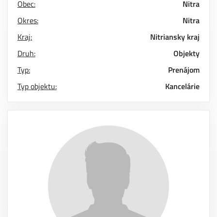
Obec:
Nitra
Okres:
Nitra
Kraj:
Nitriansky kraj
Druh:
Objekty
Typ:
Prenájom
Typ objektu:
Kancelárie