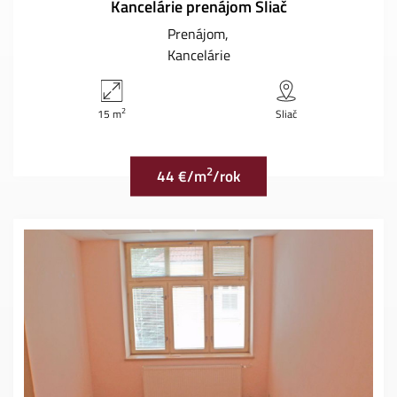
Kancelárie prenájom Sliač
Prenájom
Kancelárie
2
15 m
Sliač
2
44 €/m
/rok