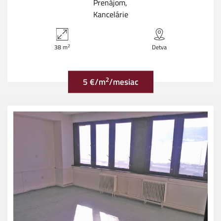
Prenájom
Kancelárie
2
38 m
Detva
2
5 €/m
/mesiac