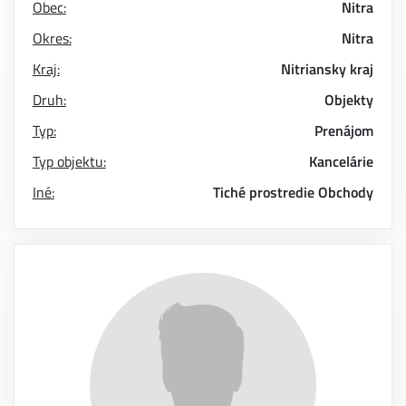
Obec:
Nitra
Okres:
Nitra
Kraj:
Nitriansky kraj
Druh:
Objekty
Typ:
Prenájom
Typ objektu:
Kancelárie
Iné:
Tiché prostredie
Obchody