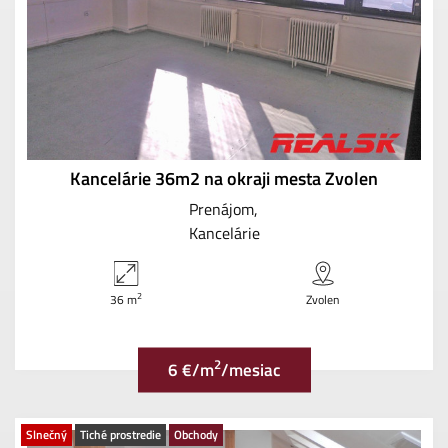
Kancelárie 36m2 na okraji mesta Zvolen
Prenájom
Kancelárie
2
36 m
Zvolen
2
6 €/m
/mesiac
Slnečný
Tiché prostredie
Obchody