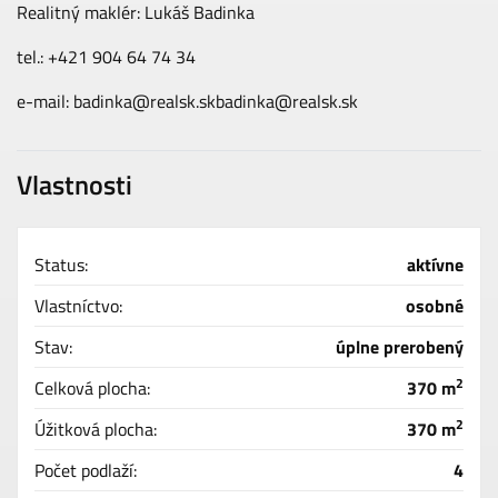
Realitný maklér: Lukáš Badinka
tel.: +421 904 64 74 34
e-mail: badinka@realsk.sk
badinka@realsk.sk
Vlastnosti
Status:
aktívne
Vlastníctvo:
osobné
Stav:
úplne prerobený
2
Celková plocha:
370 m
2
Úžitková plocha:
370 m
Počet podlaží:
4