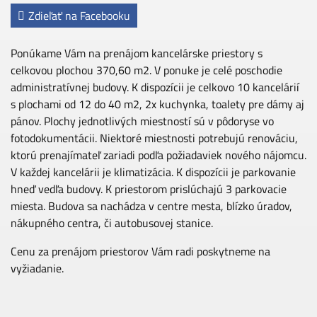
Zdieľať na Facebooku
Ponúkame Vám na prenájom kancelárske priestory s
celkovou plochou 370,60 m2. V ponuke je celé poschodie
administratívnej budovy. K dispozícii je celkovo 10 kancelárií
s plochami od 12 do 40 m2, 2x kuchynka, toalety pre dámy aj
pánov. Plochy jednotlivých miestností sú v pôdoryse vo
fotodokumentácii. Niektoré miestnosti potrebujú renováciu,
ktorú prenajímateľ zariadi podľa požiadaviek nového nájomcu.
V každej kancelárii je klimatizácia. K dispozícii je parkovanie
hneď vedľa budovy. K priestorom prislúchajú 3 parkovacie
miesta. Budova sa nachádza v centre mesta, blízko úradov,
nákupného centra, či autobusovej stanice.
Cenu za prenájom priestorov Vám radi poskytneme na
vyžiadanie.