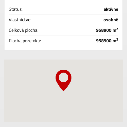
Status:
aktívne
Vlastníctvo:
osobné
2
Celková plocha:
958900 m
2
Plocha pozemku:
958900 m