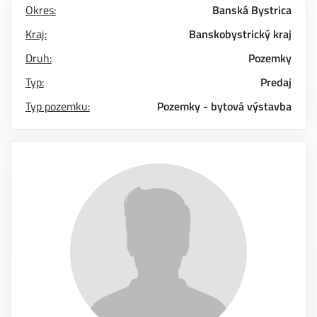
Okres:
Banská Bystrica
Kraj:
Banskobystrický kraj
Druh:
Pozemky
Typ:
Predaj
Typ pozemku:
Pozemky - bytová výstavba