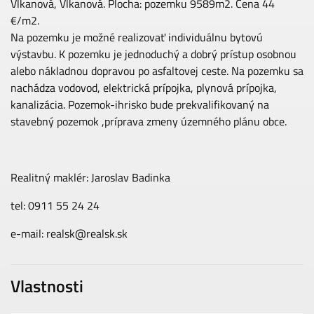
Vlkanová, Vlkanová. Plocha: pozemku 9589m2. Cena 44
€/m2.
Na pozemku je možné realizovať individuálnu bytovú
výstavbu. K pozemku je jednoduchý a dobrý prístup osobnou
alebo nákladnou dopravou po asfaltovej ceste. Na pozemku sa
nachádza vodovod, elektrická prípojka, plynová prípojka,
kanalizácia. Pozemok-ihrisko bude prekvalifikovaný na
stavebný pozemok ,príprava zmeny územného plánu obce.
Realitný maklér: Jaroslav Badinka
tel: 0911 55 24 24
e-mail: realsk@realsk.sk
Vlastnosti