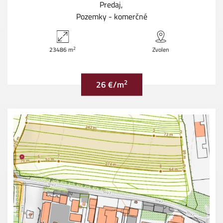
Predaj
Pozemky - komerčné
2
23486 m
Zvolen
2
26 €/m